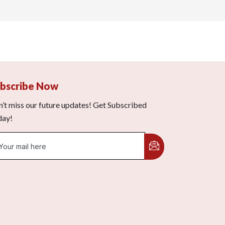
bscribe Now
’t miss our future updates! Get Subscribed
day!