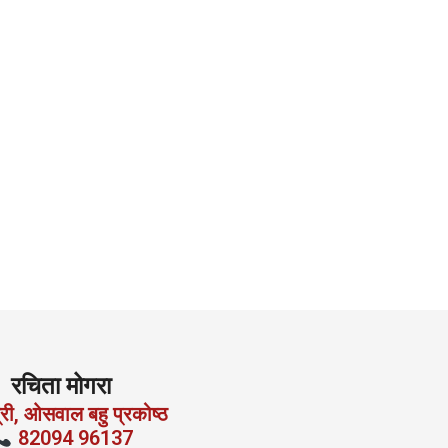
रचिता मोगरा
्री, ओसवाल बहु प्रकोष्ठ
82094 96137